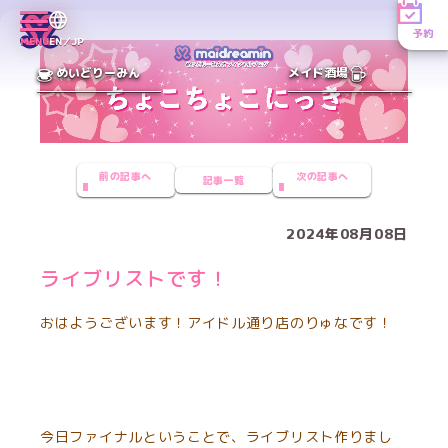
予約
MENU
EN／JP
めいどりーみん
メイド酒場
前の記事へ
次の記事へ
記事一覧
2024年08月08日
ライブリストです！
おはようございます！アイドル通り店のりゅなです！
今日ファイナルということで、ライブリスト作りまし