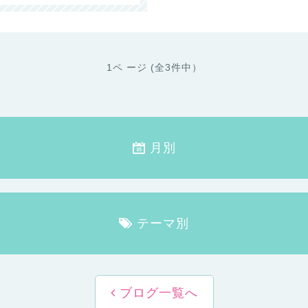
1ペ ージ (全3件中）
月別
テーマ別
ブログ一覧へ