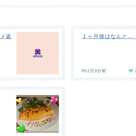
コメ返
１ヶ月後はなんと…
851日3分前