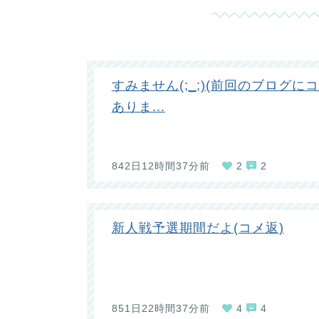
すみません(;_;)(前回のブログに
ありま...
842日12時間37分前
2
2
新人戦予選期間だよ(コメ返)
851日22時間37分前
4
4