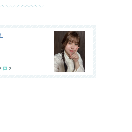
！
2
2