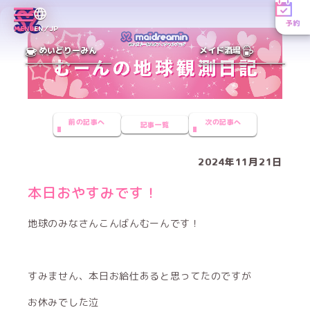
予約
MENU
EN／JP
めいどりーみん
メイド酒場
前の記事へ
次の記事へ
記事一覧
2024年11月21日
本日おやすみです！
地球のみなさんこんばんむーんです！
すみません、本日お給仕あると思ってたのですが
お休みでした泣