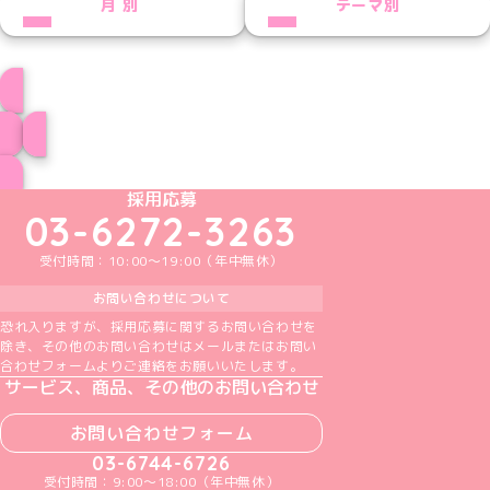
月別
テーマ別
プロフィール
ブログ トップページへ
めいどりーみんTikTok公式アカウント
めいどりーみんX公式アカウント
めいどりーみんInstagram公式アカウント
めいどりーみんFacebook公式アカウン
めいどりーみんYouTube公式アカ
採用応募
03-6272-3263
受付時間：10:00～19:00（年中無休）
お問い合わせについて
恐れ入りますが、採用応募に関するお問い合わせを
除き、その他のお問い合わせはメールまたはお問い
合わせフォームよりご連絡をお願いいたします。
サービス、商品、その他のお問い合わせ
お問い合わせフォーム
03-6744-6726
受付時間：9:00～18:00（年中無休）