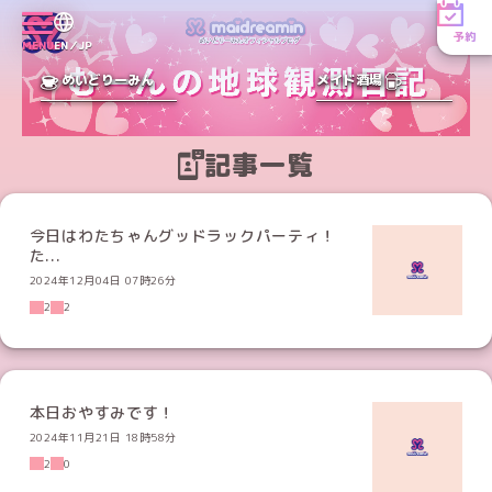
予約
MENU
EN／JP
めいどりーみん
メイド酒場
記事一覧
今日はわたちゃんグッドラックパーティ！
た...
2024年12月04日 07時26分
2
2
本日おやすみです！
2024年11月21日 18時58分
2
0