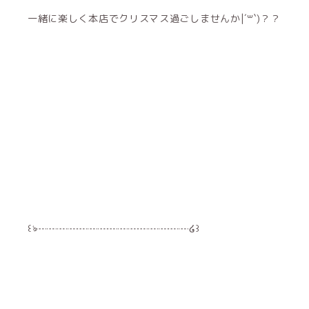
一緒に楽しく本店でクリスマス過ごしませんか|´꒳`)？？
꒰ঌ┈┈┈┈┈┈┈┈┈┈┈┈┈┈┈໒꒱