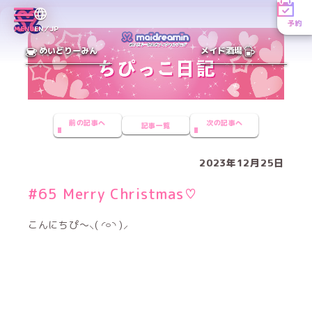
予約
MENU
EN／JP
めいどりーみん
メイド酒場
前の記事へ
次の記事へ
記事一覧
2023年12月25日
#65 Merry Christmas♡
こんにちぴ〜⸜( ◜࿁◝ )⸝︎︎