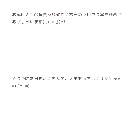
お気に入りの写真あり過ぎて本日のブログは写真多めで
あげちゃいます(,,> <,,)ﾃﾍﾂ
ではでは本日もたくさんのご入国お待ちしてますにゃん
ฅ( ˙꒳​˙ ฅ)