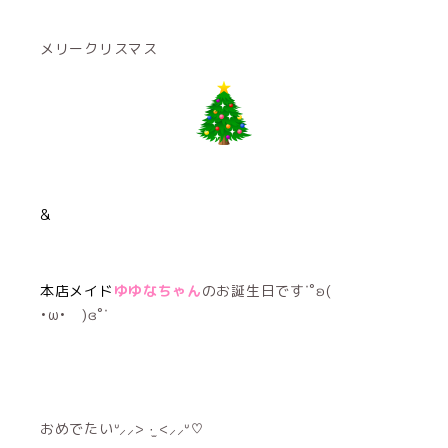
メリークリスマス
&
本店メイド
ゆゆなちゃん
のお誕生日です˙˚ʚ(
•ω• )ɞ˚˙
おめでたいᐡ⸝⸝> ·̫ <⸝⸝ᐡ♡