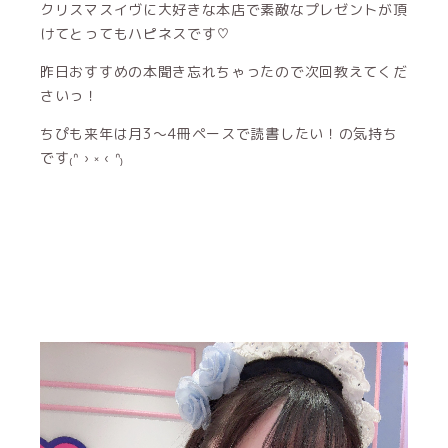
クリスマスイヴに大好きな本店で素敵なプレゼントが頂
けてとってもハピネスです♡
昨日おすすめの本聞き忘れちゃったので次回教えてくだ
さいっ！
ちぴも来年は月3〜4冊ペースで読書したい！の気持ち
です₍ᐢ › ༝ ‹ ᐢ₎‪