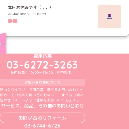
本日お休みです（ ; ; ）
2024年10月15日 12時25分
0
0
ブログ トップページへ
めいどりーみんTikTok公式アカウント
めいどりーみんX公式アカウント
めいどりーみんInstagram公式アカウント
めいどりーみんFacebook公式アカウン
めいどりーみんYouTube公式アカ
採用応募
03-6272-3263
受付時間：10:00～19:00（年中無休）
お問い合わせについて
恐れ入りますが、採用応募に関するお問い合わせを
除き、その他のお問い合わせはメールまたはお問い
合わせフォームよりご連絡をお願いいたします。
サービス、商品、その他のお問い合わせ
お問い合わせフォーム
03-6744-6726