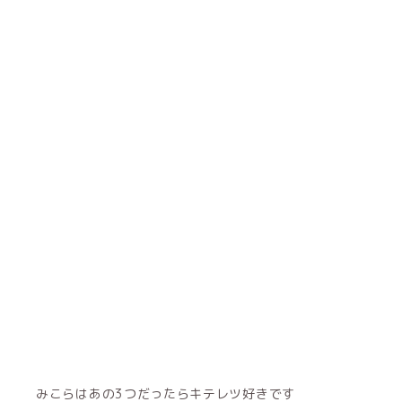
みこらはあの3つだったらキテレツ好きです
バイバイ(^_^)/~~