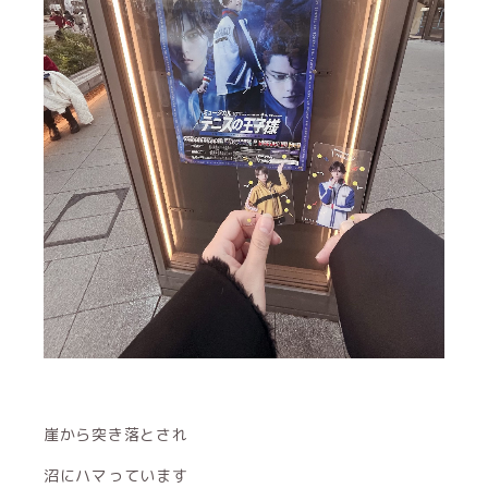
崖から突き落とされ
沼にハマっています
とっても面白かった( ; ; )
みこらは刀を振ったりテニスしたり忙しいですねほんと
に