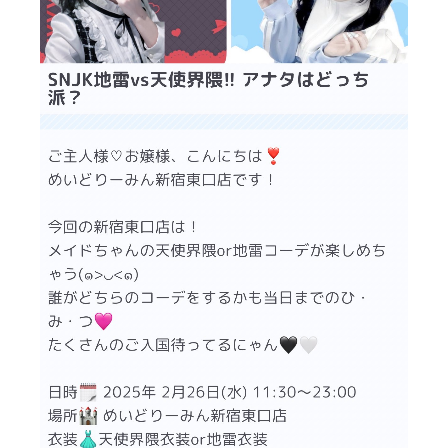
天使界隈VS地雷