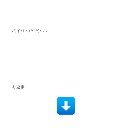
お返事
タケさん
配信は運だからね〜( ; ; )また見に来てくださいね！バ
レンタイン衣装可愛いよね！タケさんに見せたかっ
た！！おんぷちゃんプリンセスいつかなれるといいな！
もっとダンス覚えるね！王タペ最強に可愛いからタケさ
ん可愛すぎてびっくりすると思うよ笑笑 結構みこらの
グッズ持ってる気もする笑 tシャツ買ってくれてありが
とうございます！