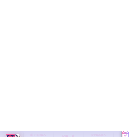
予約
MENU
EN／JP
めいどりーみん
メイド酒場
前の記事へ
次の記事へ
記事一覧
2025年02月20日
お給仕100回目でした！あとお知ら
せ！
おはみこ！
まずは告知から〜！