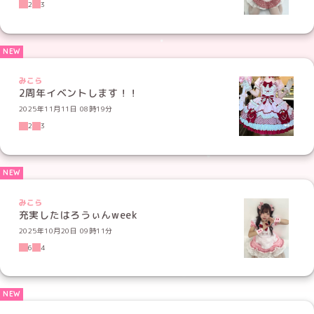
みこら
充実したはろうぃんweek
2025年10月20日 09時11分
6
4
みこら
見てみて！可愛い写真沢山載せたよっ
2025年10月09日 09時15分
3
4
ブログ トップページへ
めいどりーみんTikTok公式アカウント
めいどりーみんX公式アカウント
めいどりーみんInstagram公式アカウント
めいどりーみんFacebook公式アカウン
めいどりーみんYouTube公式アカ
採用応募
03-6272-3263
受付時間：10:00～19:00（年中無休）