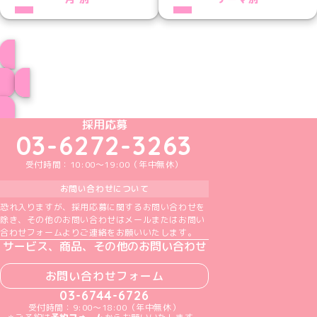
つららプロフィール
ブログ トップページへ
めいどりーみんTikTok公式アカウント
めいどりーみんX公式アカウント
めいどりーみんInstagram公式アカウント
めいどりーみんFacebook公式アカウン
めいどりーみんYouTube公式アカ
採用応募
03-6272-3263
受付時間：10:00～19:00（年中無休）
お問い合わせについて
恐れ入りますが、採用応募に関するお問い合わせを
除き、その他のお問い合わせはメールまたはお問い
合わせフォームよりご連絡をお願いいたします。
サービス、商品、その他のお問い合わせ
お問い合わせフォーム
03-6744-6726
受付時間：9:00～18:00（年中無休）