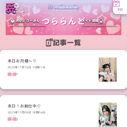
予約
MENU
EN／JP
めいどりーみん
メイド酒場
記事一覧
本日お月様〜♡
2025年11月13日 14時01分
2
1
本日！お給仕中♡
2025年11月09日 18時54分
2
2