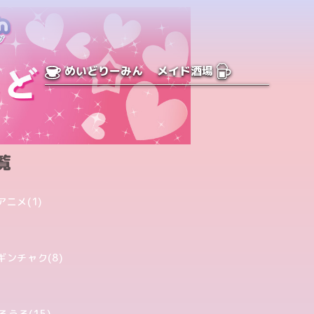
めいどりーみん
メイド酒場
覧
アニメ(1)
ギンチャク(8)
るうる(15)