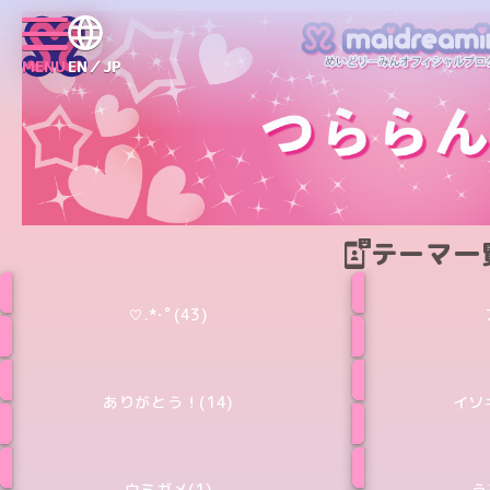
MENU
EN／JP
テーマ一
♡.*･ﾟ(43)
ありがとう！(14)
イソ
ウミガメ(1)
う