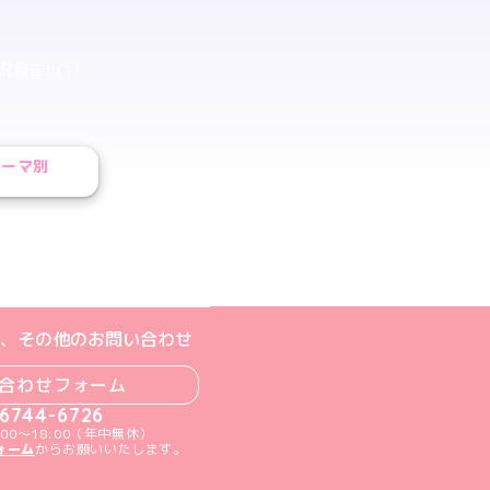
況報告!!(1)
テーマ別
ジへ
ト
m公式アカウント
book公式アカウント
ouTube公式アカウント
、その他のお問い合わせ
合わせフォーム
-6744-6726
00～18:00（年中無休）
ォーム
からお願いいたします。