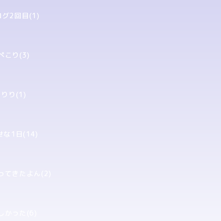
グ2回目(1)
ぺこり(3)
りり(1)
な1日(14)
ってきたよん(2)
しかった(6)