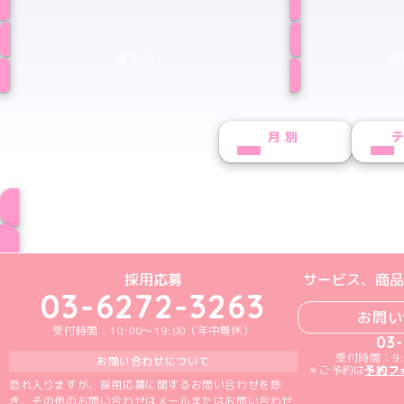
留学(4)
近
月別
ブログ トップペー
めいどりーみんTikTok公式アカウン
めいどりーみんX公式アカウント
めいどりーみんInstagra
めいどりーみんFace
めいどりーみんY
採用応募
サービス、商品
03-6272-3263
お問い
受付時間：10:00～19:00（年中無休）
03
受付時間：9:
お問い合わせについて
＊ご予約は
予約フ
恐れ入りますが、採用応募に関するお問い合わせを除
き、その他のお問い合わせはメールまたはお問い合わせ