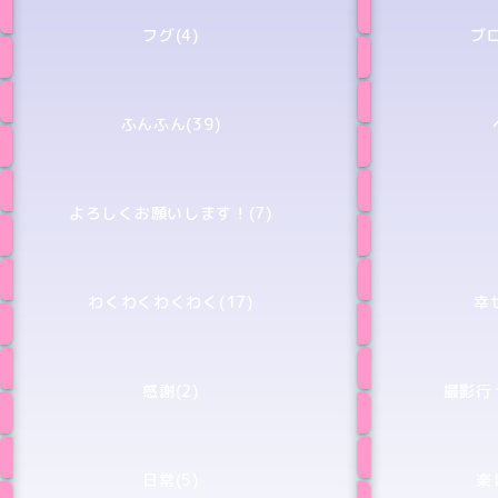
フグ(4)
ブロ
ふんふん(39)
よろしくお願いします！(7)
わくわくわくわく(17)
幸せ
感謝(2)
撮影行
日常(5)
楽