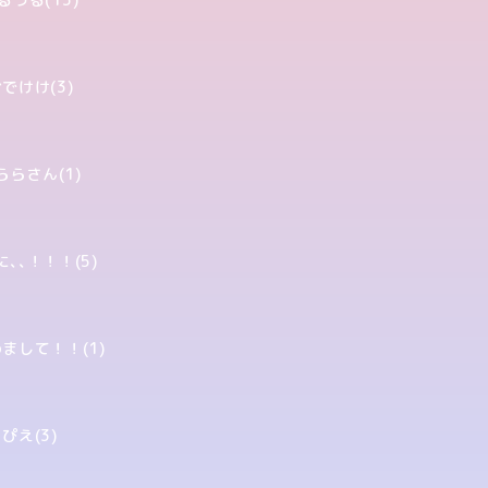
でけけ(3)
ららさん(1)
､､！！！(5)
まして！！(1)
ぴえ(3)