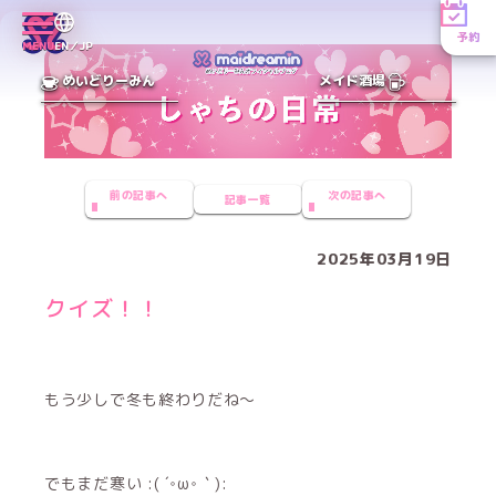
予約
MENU
EN／JP
めいどりーみん
メイド酒場
前の記事へ
次の記事へ
記事一覧
2025年03月19日
クイズ！！
もう少しで冬も終わりだね〜
でもまだ寒い :( ´◦ω◦｀):