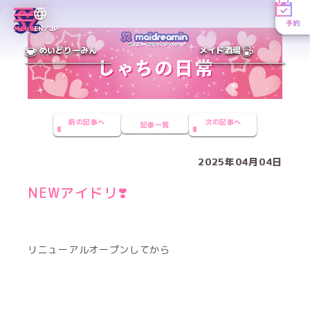
予約
MENU
EN／JP
めいどりーみん
メイド酒場
前の記事へ
次の記事へ
記事一覧
2025年04月04日
NEWアイドリ❣️
リニューアルオープンしてから