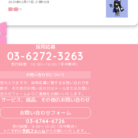
2025年02月17日 21時16分
5
11
ブログ トップページへ
めいどりーみんTikTok公式アカウント
めいどりーみんX公式アカウント
めいどりーみんInstagram公式アカウント
めいどりーみんFacebook公式アカウン
めいどりーみんYouTube公式アカ
採用応募
03-6272-3263
受付時間：10:00～19:00（年中無休）
お問い合わせについて
恐れ入りますが、採用応募に関するお問い合わせを
除き、その他のお問い合わせはメールまたはお問い
合わせフォームよりご連絡をお願いいたします。
サービス、商品、その他のお問い合わせ
お問い合わせフォーム
03-6744-6726
受付時間：9:00～18:00（年中無休）
＊ご予約は
予約フォーム
からお願いいたします。