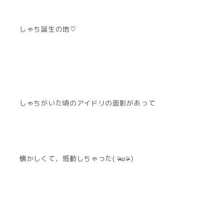
しゃち誕生の地♡
しゃちがいた頃のアイドリの面影があって
懐かしくて、感動しちゃった( ᵒ̴̶̷ωᵒ̴̶̷ )