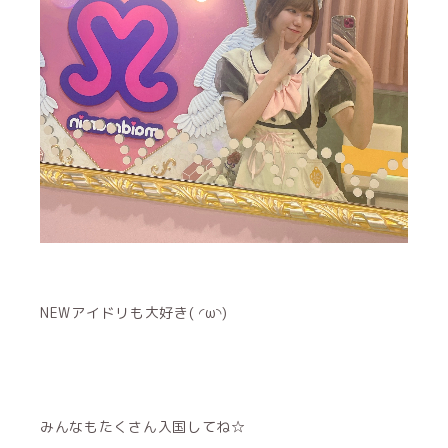
NEWアイドリも大好き( ◜ω◝)
みんなもたくさん入国してね☆