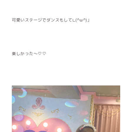
可愛いステージでダンスもして∟(^ω^)」
楽しかった〜♡♡