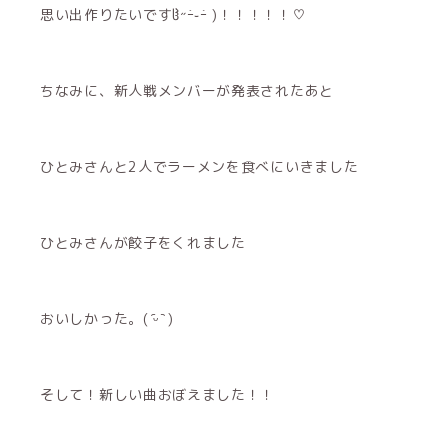
思い出作りたいですჱ̒˶ｰ̀֊ｰ́ )！！！！！♡
ちなみに、新人戦メンバーが発表されたあと
ひとみさんと2人でラーメンを食べにいきました
ひとみさんが餃子をくれました
おいしかった。( ᷇ᵕ ᷆ )
そして！新しい曲おぼえました！！