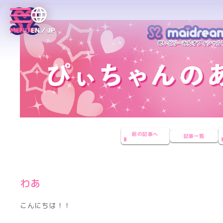
MENU
EN／JP
前の記事へ
記事一覧
わあ
こんにちは！！