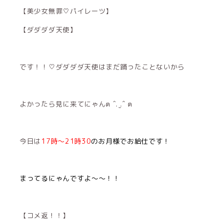
【美少女無罪♡パイレーツ】
【ダダダダ天使】
です！！♡ダダダダ天使はまだ踊ったことないから
よかったら見に来てにゃんฅ ˆ. ̫.ˆ ฅ
今日は
17時〜21時30
のお月様でお給仕です！
まってるにゃんですよ〜〜！！
【コメ返！！】