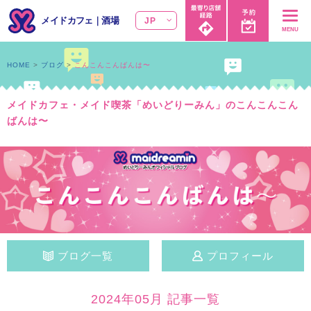
メイドカフェ
｜
酒場
JP
MENU
HOME
ブログ
こんこんこんばんは〜
メイドカフェ・メイド喫茶「めいどりーみん」のこんこんこん
ばんは〜
ブログ一覧
プロフィール
2024年05月 記事一覧