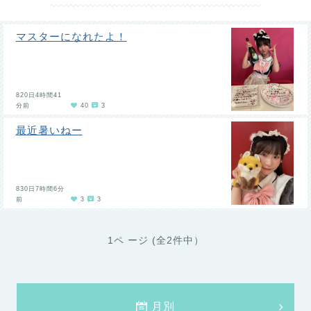
マスターになれたよ！
820日4時間41
分前
40
3
最近暑いねー
830日7時間6分
前
3
3
1ペ ージ (全2件中）
月別