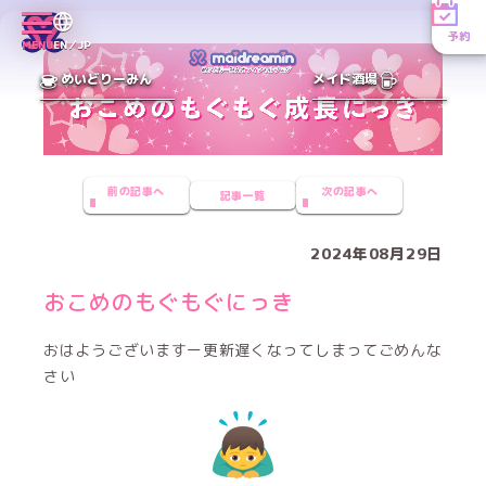
予約
MENU
EN／JP
めいどりーみん
メイド酒場
前の記事へ
次の記事へ
記事一覧
2024年08月29日
おこめのもぐもぐにっき
おはようございますー更新遅くなってしまってごめんな
さい