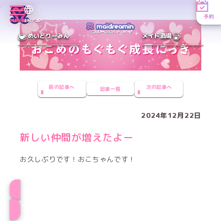
予約
MENU
EN／JP
めいどりーみん
メイド酒場
前の記事へ
次の記事へ
記事一覧
2024年12月22日
新しい仲間が増えたよー
お久しぶりです！おこちゃんです！
プロフィール