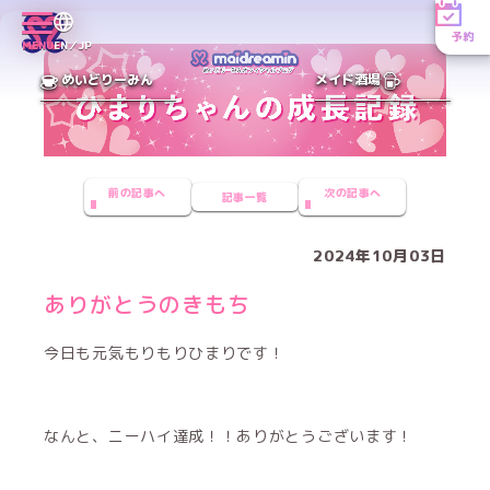
予約
MENU
EN／JP
めいどりーみん
メイド酒場
前の記事へ
次の記事へ
記事一覧
2024年10月03日
ありがとうのきもち
今日も元気もりもりひまりです！
なんと、ニーハイ達成！！ありがとうございます！