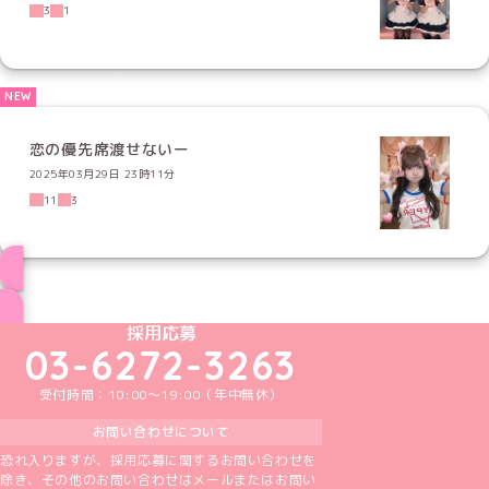
3
1
恋の優先席渡せないー
2025年03月29日 23時11分
11
3
ブログ トップページへ
めいどりーみんTikTok公式アカウント
めいどりーみんX公式アカウント
めいどりーみんInstagram公式アカウント
めいどりーみんFacebook公式アカウン
めいどりーみんYouTube公式アカ
採用応募
03-6272-3263
受付時間：10:00～19:00（年中無休）
お問い合わせについて
恐れ入りますが、採用応募に関するお問い合わせを
除き、その他のお問い合わせはメールまたはお問い