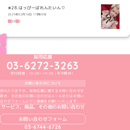
❀28.はっぴーばれんたいん♡
2025年02月14日 17時00分
23
2
ブログ トップページへ
めいどりーみんTikTok公式アカウント
めいどりーみんX公式アカウント
めいどりーみんInstagram公式アカウント
めいどりーみんFacebook公式アカウン
めいどりーみんYouTube公式アカ
採用応募
03-6272-3263
受付時間：10:00～19:00（年中無休）
お問い合わせについて
恐れ入りますが、採用応募に関するお問い合わせを
除き、その他のお問い合わせはメールまたはお問い
合わせフォームよりご連絡をお願いいたします。
サービス、商品、その他のお問い合わせ
お問い合わせフォーム
03-6744-6726