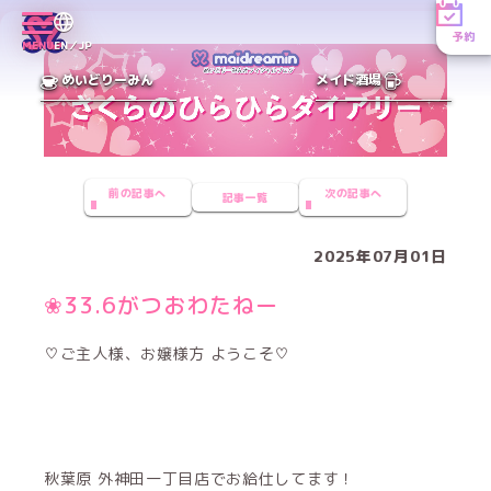
予約
MENU
EN／JP
めいどりーみん
メイド酒場
前の記事へ
次の記事へ
記事一覧
2025年07月01日
❀33.6がつおわたねー
♡ご主人様、お嬢様方 ようこそ♡
秋葉原 外神田一丁目店でお給仕してます！