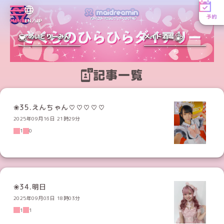
予約
MENU
EN／JP
めいどりーみん
メイド酒場
記事一覧
❀35.えんちゃん♡♡♡♡♡
2025年09月16日 21時29分
1
0
❀34.明日
2025年09月03日 18時03分
1
1