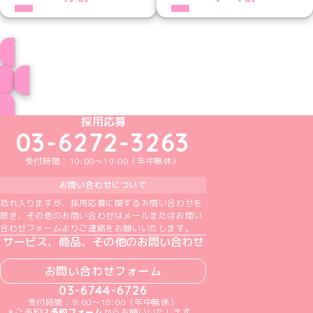
プロフィール
ブログ トップページへ
めいどりーみんTikTok公式アカウント
めいどりーみんX公式アカウント
めいどりーみんInstagram公式アカウント
めいどりーみんFacebook公式アカウン
めいどりーみんYouTube公式アカ
採用応募
03-6272-3263
受付時間：10:00～19:00（年中無休）
お問い合わせについて
恐れ入りますが、採用応募に関するお問い合わせを
除き、その他のお問い合わせはメールまたはお問い
合わせフォームよりご連絡をお願いいたします。
サービス、商品、その他のお問い合わせ
お問い合わせフォーム
03-6744-6726
受付時間：9:00～18:00（年中無休）
＊ご予約は
予約フォーム
からお願いいたします。