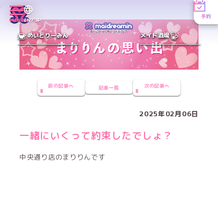
予約
MENU
EN／JP
めいどりーみん
メイド酒場
前の記事へ
次の記事へ
記事一覧
2025年02月06日
一緒にいくって約束したでしょ？
中央通り店のまりりんです