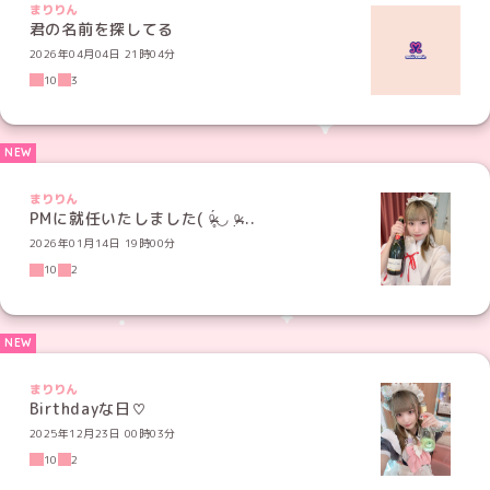
まりりん
君の名前を探してる
2026年04月04日 21時04分
10
3
まりりん
PMに就任いたしました( ᵒ̴̶̷̥́◡ ᵒ̴̶̷̣...
2026年01月14日 19時00分
10
2
まりりん
Birthdayな日♡
2025年12月23日 00時03分
10
2