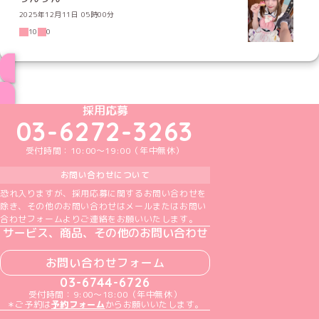
2025年12月11日 05時00分
10
0
ブログ トップページへ
めいどりーみんTikTok公式アカウント
めいどりーみんX公式アカウント
めいどりーみんInstagram公式アカウント
めいどりーみんFacebook公式アカウン
めいどりーみんYouTube公式アカ
採用応募
03-6272-3263
受付時間：10:00～19:00（年中無休）
お問い合わせについて
恐れ入りますが、採用応募に関するお問い合わせを
除き、その他のお問い合わせはメールまたはお問い
合わせフォームよりご連絡をお願いいたします。
サービス、商品、その他のお問い合わせ
お問い合わせフォーム
03-6744-6726
受付時間：9:00～18:00（年中無休）
＊ご予約は
予約フォーム
からお願いいたします。