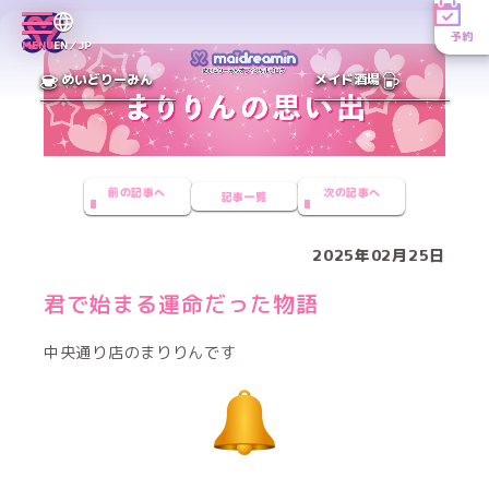
予約
MENU
EN／JP
めいどりーみん
メイド酒場
前の記事へ
次の記事へ
記事一覧
2025年02月25日
君で始まる運命だった物語
中央通り店のまりりんです