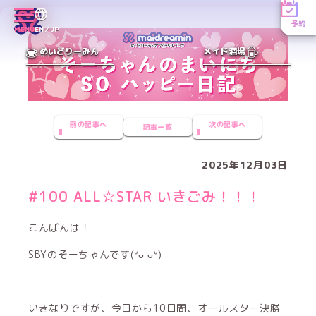
予約
MENU
EN／JP
めいどりーみん
メイド酒場
前の記事へ
次の記事へ
記事一覧
2025年12月03日
#100 ALL☆STAR いきごみ！！！
こんばんは！
SBYのそーちゃんです(ᐡᴗ ᴗᐡ)
いきなりですが、今日から10日間、オールスター決勝