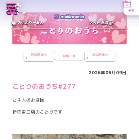
予約
MENU
EN／JP
めいどりーみん
メイド酒場
前の記事へ
次の記事へ
記事一覧
2026年06月09日
ことりのおうち#277
ご主人様お嬢様
新宿東口店のことりです