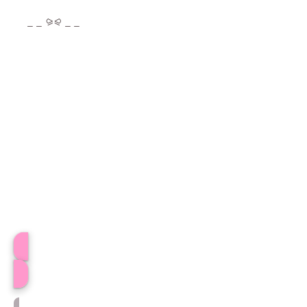
_ _ ⪩⪨ _ _
ことりプロフィール