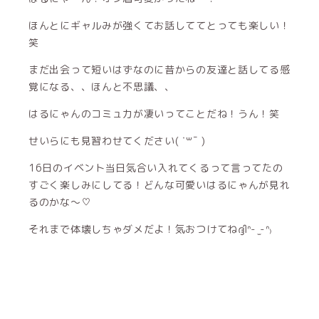
ほんとにギャルみが強くてお話しててとっても楽しい！
笑
まだ出会って短いはずなのに昔からの友達と話してる感
覚になる、、ほんと不思議、、
はるにゃんのコミュ力が凄いってことだね！うん！笑
せいらにも見習わせてください( ˙꒳¯ )
16日のイベント当日気合い入れてくるって言ってたの
すごく楽しみにしてる！どんな可愛いはるにゃんが見れ
るのかな〜♡
それまで体壊しちゃダメだよ！気おつけてねദ്ദിᐢ- ̫-ᐢ₎