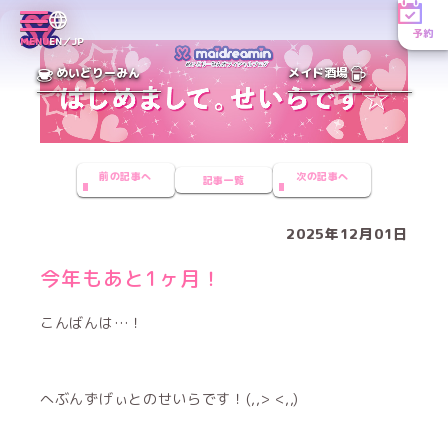
予約
MENU
EN／JP
めいどりーみん
メイド酒場
前の記事へ
次の記事へ
記事一覧
2025年12月01日
今年もあと1ヶ月！
こんばんは…！
へぶんずげぃとのせいらです！(,,> <,,)