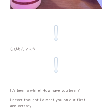
らびあんマスター
It's been a while! How have you been?
I never thought I'd meet you on our first
anniversary!