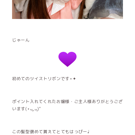
じゃーん
初めてのツイストリボンです⋆✦
ポイント入れてくれたお嬢様・ご主人様ありがとうござ
います(⋆ᴗ͈ˬᴗ͈)”
この髪型褒めて貰えてとてもはっぴー♩