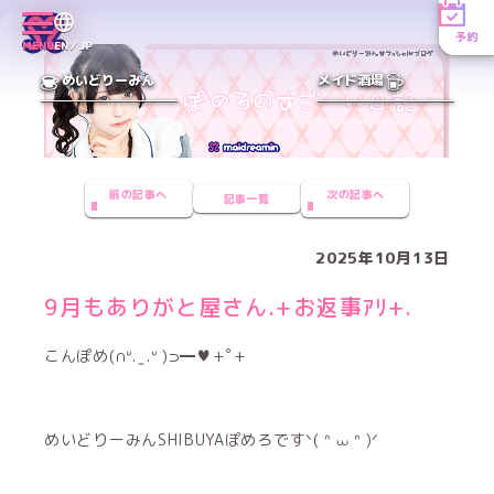
予約
MENU
EN／JP
めいどりーみん
メイド酒場
前の記事へ
次の記事へ
記事一覧
2025年10月13日
9月もありがと屋さん.+お返事ｱﾘ+.
こんぽめ(∩ᐡ. ̫ .ᐡ )⊃━♥+ﾟ+
めいどりーみんSHIBUYAぽめろですᐠ( ᐢ ⩊ ᐢ )ᐟ