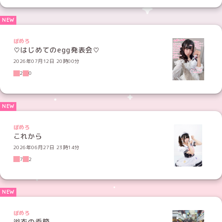
ぽめろ
♡はじめてのegg発表会♡
2026年07月12日 20時00分
2
0
ぽめろ
これから
2026年06月27日 23時14分
7
2
ぽめろ
浴衣の季節