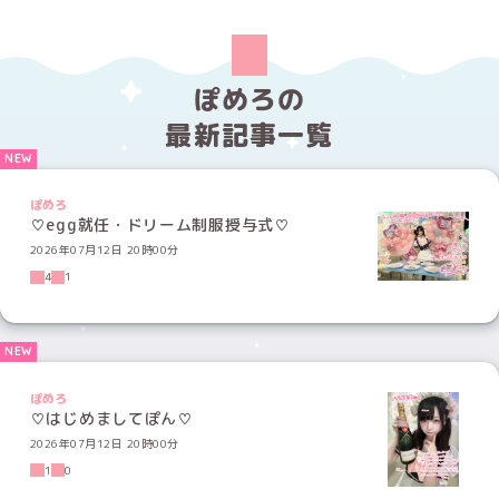
ぽめろの
最新記事一覧
ぽめろ
♡egg就任・ドリーム制服授与式♡
2026年07月12日 20時00分
4
1
ぽめろ
♡はじめましてぽん♡
2026年07月12日 20時00分
1
0