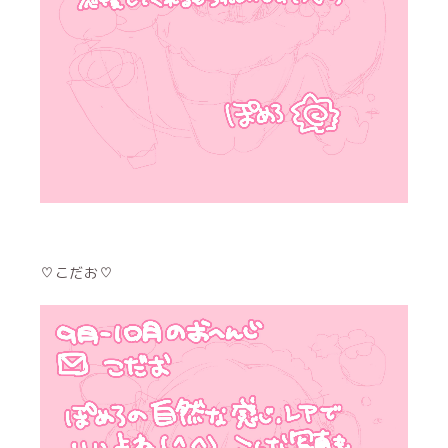
♡こだお♡