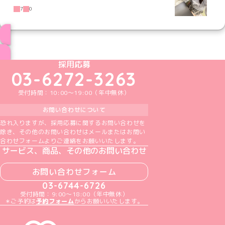
7
0
ブログ トップページへ
めいどりーみんTikTok公式アカウント
めいどりーみんX公式アカウント
めいどりーみんInstagram公式アカウント
めいどりーみんFacebook公式アカウン
めいどりーみんYouTube公式アカ
採用応募
03-6272-3263
受付時間：10:00～19:00（年中無休）
お問い合わせについて
恐れ入りますが、採用応募に関するお問い合わせを
除き、その他のお問い合わせはメールまたはお問い
合わせフォームよりご連絡をお願いいたします。
サービス、商品、その他のお問い合わせ
お問い合わせフォーム
03-6744-6726
受付時間：9:00～18:00（年中無休）
＊ご予約は
予約フォーム
からお願いいたします。