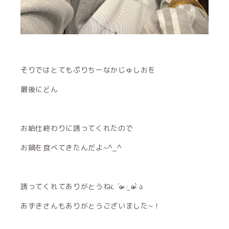
そりではとてもぷりちーなかじゅしおを
最後にどん
お給仕終わりに誘ってくれたので
お鍋を食べてきたんだよ~^_^
誘ってくれてありがとうね૮ ´ɞ̴̶̷ ·̫ ɞ̴̶̷` ა
あずきさんもありがとうございました~！