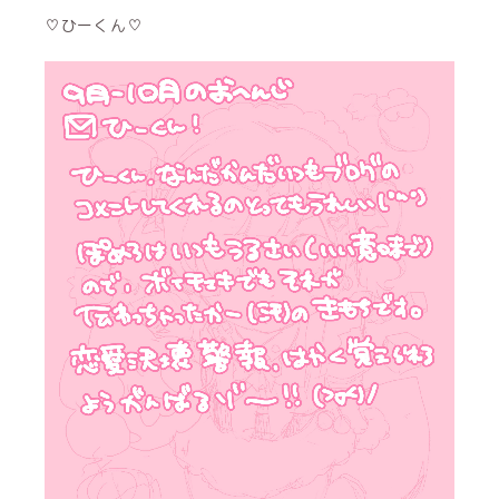
♡ひーくん♡