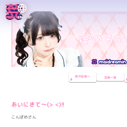
MENU
EN／JP
前の記事へ
記事一覧
あいにきて〜(> <)!!
こんぽめさん