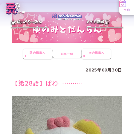
予約
MENU
EN／JP
めいどりーみん
メイド酒場
前の記事へ
次の記事へ
記事一覧
2025年09月30日
【第28話】ぱわ…………