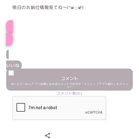
明日のお給仕情報見てね〜꒰ᐢɞ̴̶̷ ·̫ ɞ̴̶̷ᐢ꒱
プロフィール
いいね
コメント
めいどりーみんアプリ会員になればコメントできます！メニュー「アプリ紹介」をクリッ
ク！
コメント数(0)
Xでシェアする
LINEでシェアする
Facebookでシェアする