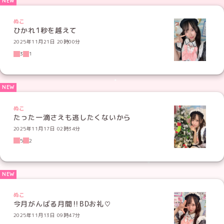
ぬこ
ひかれ1秒を越えて
2025年11月21日 20時00分
3
1
ぬこ
たった一滴さえも逃したくないから
2025年11月17日 02時34分
5
2
ぬこ
今月がんばる月間‼️BDお礼♡
2025年11月13日 09時47分