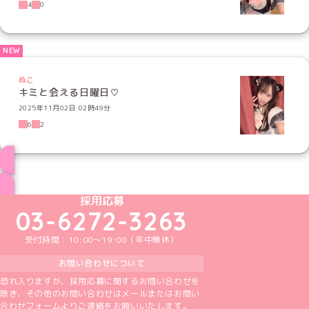
4
0
ぬこ
キミと会える日曜日♡
2025年11月02日 02時49分
6
2
ブログ トップページへ
めいどりーみんTikTok公式アカウント
めいどりーみんX公式アカウント
めいどりーみんInstagram公式アカウント
めいどりーみんFacebook公式アカウン
めいどりーみんYouTube公式アカ
採用応募
03-6272-3263
受付時間：10:00～19:00（年中無休）
お問い合わせについて
恐れ入りますが、採用応募に関するお問い合わせを
除き、その他のお問い合わせはメールまたはお問い
合わせフォームよりご連絡をお願いいたします。