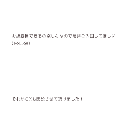
お披露目できるの楽しみなので是非ご入国してほしい
(๑o̴̶̷᷄﹏o̴̶̷̥᷅๑)
それからXも開設させて頂けました！！