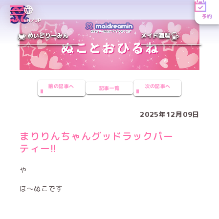
予約
MENU
EN／JP
めいどりーみん
メイド酒場
前の記事へ
次の記事へ
記事一覧
2025年12月09日
まりりんちゃんグッドラックパー
ティー!!
や
ほ〜ぬこです