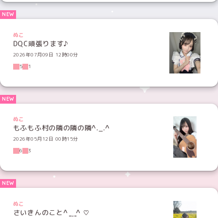
ぬこ
DQC頑張ります♪︎
2026年07月09日 12時00分
5
1
ぬこ
もふもふ村の隣の隣の隣^._.^
2026年05月12日 00時15分
6
3
ぬこ
さいきんのこと^ ̳ ̫ ̳^ ♡