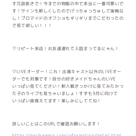
す冗談抜きで！今までの物販の中で本当に一番可愛いで
す！サインも新しくしたのでげっちゅっちゅして後悔な
し！ブロマイドのオフショもギリギリまでこだわったの
で見て欲しい！！！
♡リピート来店！お友達連れて入国まってるにゃん！
♡LIVEオーダー！これ！出場キャスト以外のLIVEオー
ダーでも対象です！自分の好きメイドちゃんのLIVE
いっぱい見てください！新人戦きっかけに見てみたかっ
た子のライブも見ちゃいましょ！すずも9月に向けて
いっぱい曲覚えてます！楽しみにしててね！
詳しいことはこのURLで確認お願いします！
https://maidreamin.com/information/detail.html