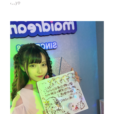
‹⸝⸝)‬♡