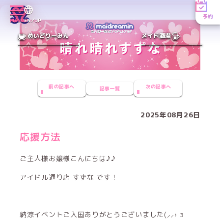
予約
MENU
EN／JP
めいどりーみん
メイド酒場
前の記事へ
次の記事へ
記事一覧
2025年08月26日
応援方法
ご主人様お嬢様こんにちは♪♪
アイドル通り店 すずな です！
納涼イベントご入国ありがとうございました‪(⸝⸝› з