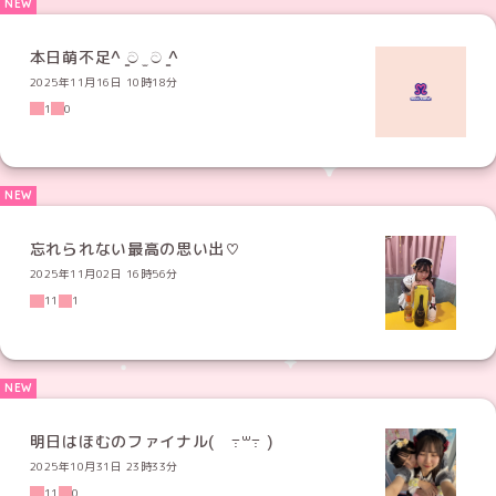
本日萌不足^ ̳ට ̫ ට ̳^
2025年11月16日 10時18分
1
0
忘れられない最高の思い出♡
2025年11月02日 16時56分
11
1
明日はほむのファイナル( ߹꒳​߹ )
2025年10月31日 23時33分
11
0