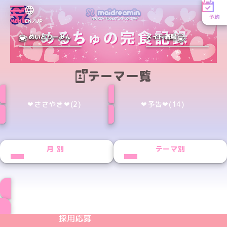
予約
MENU
EN／JP
めいどりーみん
メイド酒場
テーマ一覧
‪‪❤︎‬ささやき‪‪❤︎‬(2)
‪‪❤︎‬予告‪‪❤︎‬(14)
月別
テーマ別
ブログ トップページへ
めいどりーみんTikTok公式アカウント
めいどりーみんX公式アカウント
めいどりーみんInstagram公式アカウント
めいどりーみんFacebook公式アカウン
めいどりーみんYouTube公式アカ
採用応募