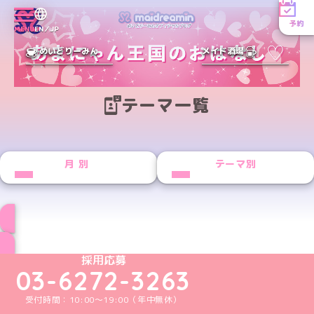
予約
MENU
EN／JP
めいどりーみん
メイド酒場
テーマ一覧
月別
テーマ別
ブログ トップページへ
めいどりーみんTikTok公式アカウント
めいどりーみんX公式アカウント
めいどりーみんInstagram公式アカウント
めいどりーみんFacebook公式アカウン
めいどりーみんYouTube公式アカ
採用応募
03-6272-3263
受付時間：10:00～19:00（年中無休）