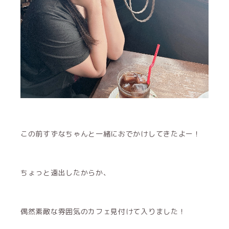
この前すずなちゃんと一緒におでかけしてきたよー！
ちょっと遠出したからか、
偶然素敵な雰囲気のカフェ見付けて入りました！