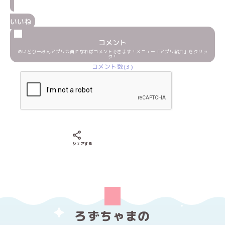
いいね
コメント
めいどりーみんアプリ会員になればコメントできます！メニュー「アプリ紹介」をクリッ
ク！
コメント数(3)
Xでシェアする
LINEでシェアする
Facebookでシェアする
シェアする
ろずちゃまの