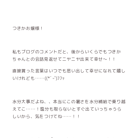
つきかお嬢様！
私もブログのコメントだと、後からいくらでもつきか
ちゃんとの会話見返せてニヤニヤ出来て幸せ〜！！
直接貰った言葉はいつでも思い出して幸せになれて嬉し
いけれども……((*´ ᵕ`)ﾌﾌｯ
水分大事だよね、、本当にこの暑さを水分補給で乗り越
えてこ……！塩分も取らないとすぐ出ていっちゃうら
しいから、気をつけてね……！！