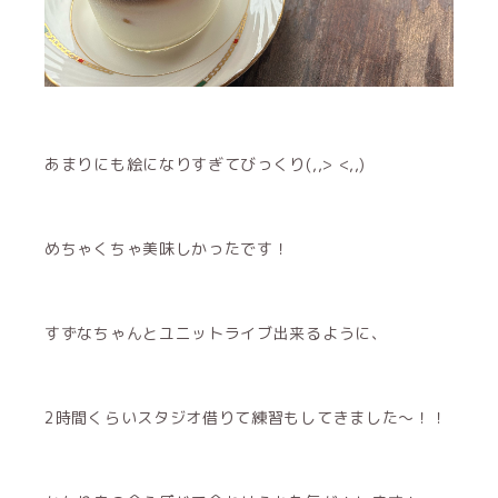
あまりにも絵になりすぎてびっくり(,,> <,,)
めちゃくちゃ美味しかったです！
すずなちゃんとユニットライブ出来るように、
2時間くらいスタジオ借りて練習もしてきました〜！！