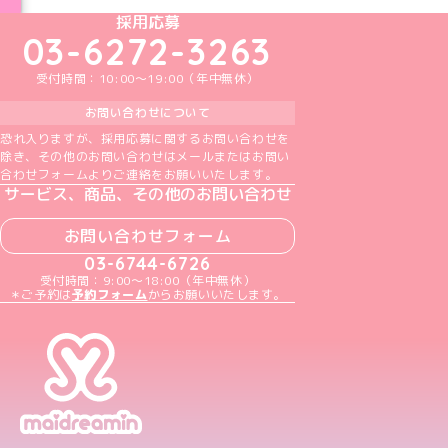
めいどりーみんTikTok公式アカウント
めいどりーみんX公式アカウント
めいどりーみんInstagram公式アカウント
めいどりーみんFacebook公式アカウン
めいどりーみんYouTube公式アカ
採用応募
03-6272-3263
受付時間：10:00～19:00（年中無休）
お問い合わせについて
恐れ入りますが、採用応募に関するお問い合わせを
除き、その他のお問い合わせはメールまたはお問い
合わせフォームよりご連絡をお願いいたします。
サービス、商品、その他のお問い合わせ
お問い合わせフォーム
03-6744-6726
受付時間：9:00～18:00（年中無休）
＊ご予約は
予約フォーム
からお願いいたします。