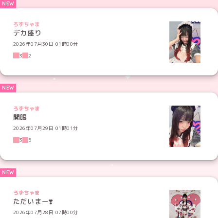
ろずちゃま
デカ盛り
2026年07月30日 01時00分
3
2
ろずちゃま
開眼
2026年07月29日 01時01分
3
5
ろずちゃま
ただいまー❣️
2026年07月28日 07時00分