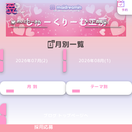
予約
MENU
EN／JP
めいどりーみん
メイド酒場
月別一覧
2026年07月(2)
2026年08月(1)
月別
テーマ別
ブログ トップページへ
めいどりーみんTikTok公式アカウント
めいどりーみんX公式アカウント
めいどりーみんInstagram公式アカウント
めいどりーみんFacebook公式アカウン
めいどりーみんYouTube公式アカ
採用応募