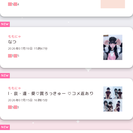
5
4
ももにゃ
なつ
2026年07月19日 15時47分
3
5
ももにゃ
l・哀・逢・愛♡罠ろっきゅー ♡コメ返あり
2026年07月15日 16時05分
5
3