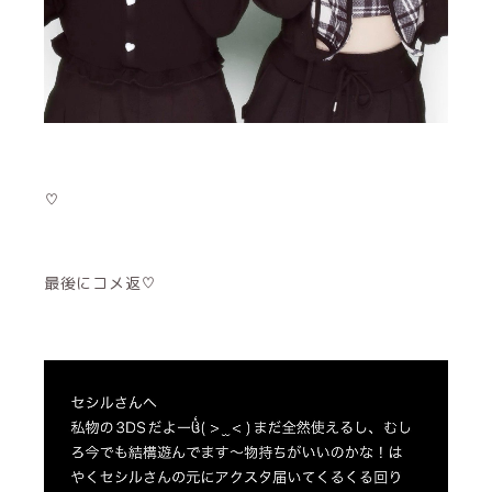
♡
最後にコメ返♡