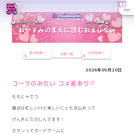
予約
MENU
EN／JP
めいどりーみん
メイド酒場
前の記事へ
次の記事へ
記事一覧
2026年05月20日
コーラのみたい コメ返あり♡
ももにゃでつ
最近は忙しいけど楽しいことも沢山あって
げんきにたのしんでます！
カタンってボードゲームに