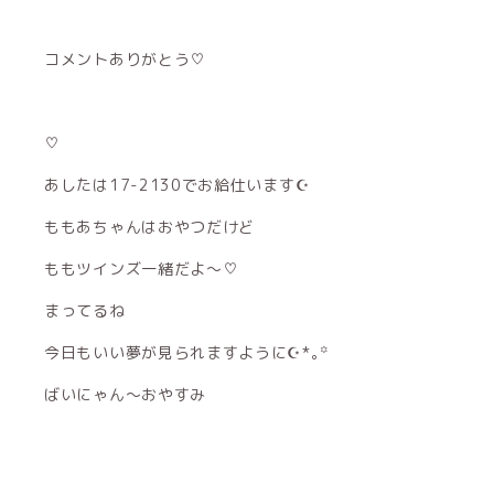
コメントありがとう♡
♡
あしたは17-2130でお給仕います☪︎
ももあちゃんはおやつだけど
ももツインズ一緒だよ〜♡
まってるね
今日もいい夢が見られますように☪︎*｡꙳
ばいにゃん〜おやすみ