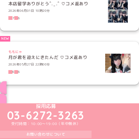
本店留学ありがとうˆ. ̫ .ˆ‎ ♡コメ返あり
2026年06月01日 10時20分
7
6
ももにゃ
月が君を迎えにきたんだ ♡コメ返あり
2026年05月27日 22時00分
6
6
ブログ トップページへ
めいどりーみんTikTok公式アカウント
めいどりーみんX公式アカウント
めいどりーみんInstagram公式アカウント
めいどりーみんFacebook公式アカウン
めいどりーみんYouTube公式アカ
採用応募
03-6272-3263
受付時間：10:00～19:00（年中無休）
お問い合わせについて