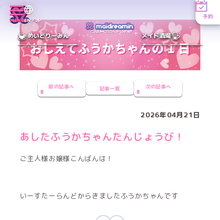
予約
MENU
EN／JP
めいどりーみん
メイド酒場
前の記事へ
次の記事へ
記事一覧
2026年04月21日
あしたふうかちゃんたんじょうび！
ご主人様お嬢様こんばんは！
いーすたーらんどからきましたふうかちゃんです‎