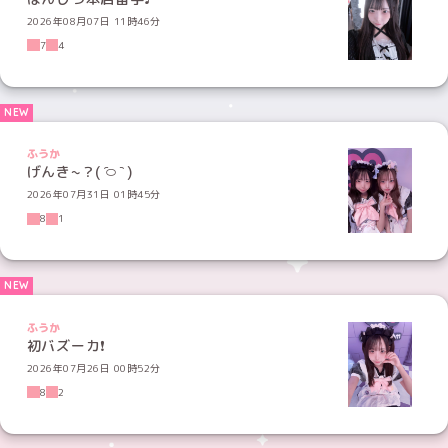
2026年08月07日 11時46分
7
4
ふうか
げんき~？( ᷇࿀ ᷆ )
2026年07月31日 01時45分
8
1
ふうか
初バズーカ❗️
2026年07月26日 00時52分
8
2