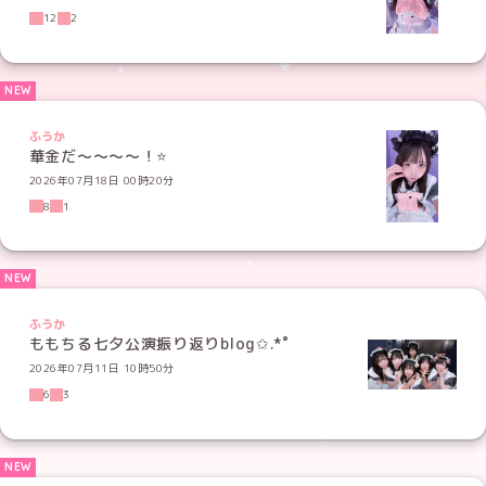
12
2
ふうか
華金だ〜〜〜〜！⭐️
2026年07月18日 00時20分
8
1
ふうか
ももちる七夕公演振り返りblog✩.*˚
2026年07月11日 10時50分
6
3