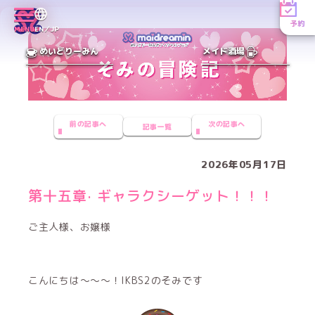
予約
MENU
EN／JP
めいどりーみん
メイド酒場
前の記事へ
次の記事へ
記事一覧
2026年05月17日
第十五章· ギャラクシーゲット！！！
ご主人様、お嬢様
こんにちは～～～！IKBS2のそみです