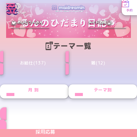
予約
MENU
EN／JP
めいどりーみん
メイド酒場
テーマ一覧
お給仕(137)
雑(12)
月別
テーマ別
ブログ トップページへ
めいどりーみんTikTok公式アカウント
めいどりーみんX公式アカウント
めいどりーみんInstagram公式アカウント
めいどりーみんFacebook公式アカウン
めいどりーみんYouTube公式アカ
採用応募