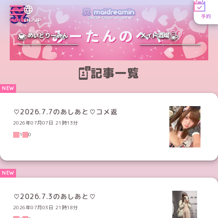
予約
MENU
EN／JP
めいどりーみん
メイド酒場
記事一覧
♡2026.7.7のあしあと♡コメ返
2026年07月07日 21時13分
1
0
♡2026.7.3のあしあと♡
2026年07月03日 21時18分