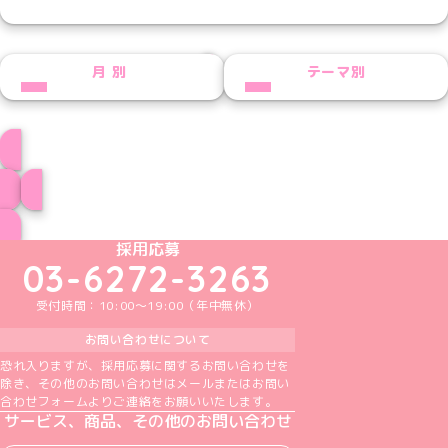
NEXT
月別
テーマ別
みーたんプロフィール
ブログ トップページへ
めいどりーみんTikTok公式アカウント
めいどりーみんX公式アカウント
めいどりーみんInstagram公式アカウント
めいどりーみんFacebook公式アカウン
めいどりーみんYouTube公式アカ
採用応募
03-6272-3263
受付時間：10:00～19:00（年中無休）
お問い合わせについて
恐れ入りますが、採用応募に関するお問い合わせを
除き、その他のお問い合わせはメールまたはお問い
合わせフォームよりご連絡をお願いいたします。
サービス、商品、その他のお問い合わせ