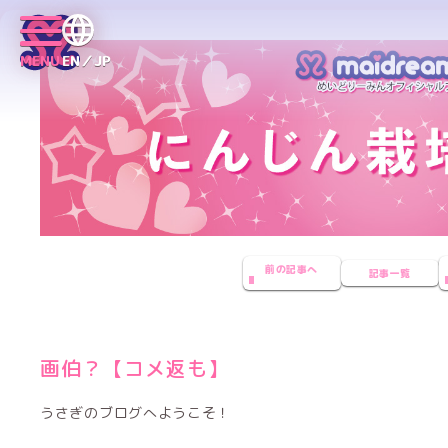
MENU
EN／JP
前の記事へ
記事一覧
画伯？【コメ返も】
うさぎのブログへようこそ！