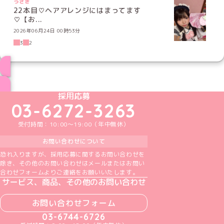
うさぎ
22本目♡ヘアアレンジにはまってます
♡【お...
2026年06月24日 00時53分
3
2
ブログ トップページへ
めいどりーみんTikTok公式アカウント
めいどりーみんX公式アカウント
めいどりーみんInstagram公式アカウント
めいどりーみんFacebook公式アカウン
めいどりーみんYouTube公式アカ
採用応募
03-6272-3263
受付時間：10:00～19:00（年中無休）
お問い合わせについて
恐れ入りますが、採用応募に関するお問い合わせを
除き、その他のお問い合わせはメールまたはお問い
合わせフォームよりご連絡をお願いいたします。
サービス、商品、その他のお問い合わせ
お問い合わせフォーム
03-6744-6726