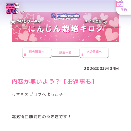
予約
MENU
EN／JP
めいどりーみん
メイド酒場
前の記事へ
次の記事へ
記事一覧
2026年03月04日
内容が無いよう？【お返事も】
うさぎのブログへようこそ！
電気街口駅前店
の
うさぎ
です！！