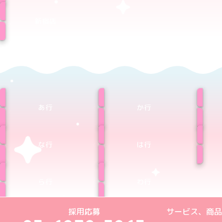
新宿店
あ行
か行
な行
は行
ら行
わ行
めいどりーみんTikTok公式アカウン
めいどりーみんX公式アカウント
めいどりーみんInstagra
めいどりーみんFace
めいどりーみんY
採用応募
サービス、商品