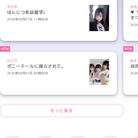
ふうか
もも
ほんじつ本店留学♩
♥ 
す
2026年08月07日 11時46分
202
にこり
みさ
ポニーテールに揺らされて。
浴
2026年08月07日 09時48分
202
もっと見る