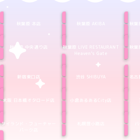
秋葉原 本店
秋葉原 AKIBA
秋葉
秋葉原 中央通り店
秋葉原 LIVE RESTAURANT
秋葉
Heaven’s Gate
新宿東口店
渋谷 SHIBUYA
名古
大阪 日本橋オタロード店
小倉あるあるCity店
タイランド・フューチャー
札幌狸小路店
バ
パーク店