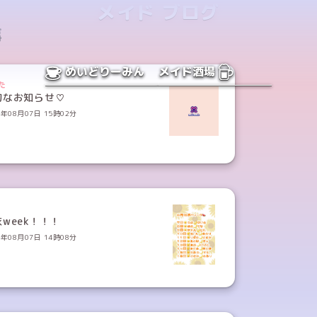
メイド ブログ
事
めいどりーみん
メイド酒場
た
切なお知らせ♡
6年08月07日 15時02分
week！！！
6年08月07日 14時08分