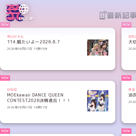
最新記
MENU
EN／JP
ゆいにゃん
はむ
114.眠たいよー2026.8.7
大
2026年08月07日 15時19分
202
ひなな
める
MOEkawaii DANCE QUEEN
浴衣
CONTEST2026決勝進出！！！
202
2026年08月07日 14時37分