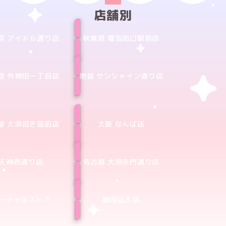
店舗別
原 アイドル通り店
秋葉原 電気街口駅前店
原 外神田一丁目店
池袋 サンシャイン通り店
屋 大須招き猫前店
大阪 なんば店
天神西通り店
名古屋 大須赤門通り店
ーチャルストア
韓国弘大店