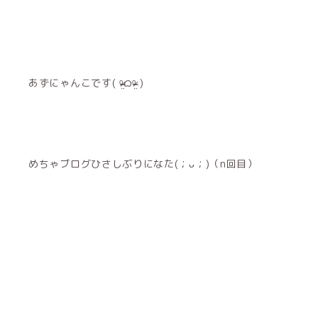
あずにゃんこです( ᵒ̴̶̷̤ᜊᵒ̴̶̷̤ )
めちゃブログひさしぶりになた(；ᴗ；)（n回目）