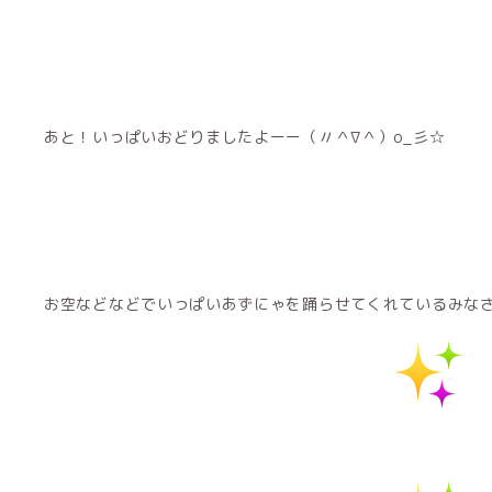
あと！いっぱいおどりましたよーー（〃＾∇＾）o_彡☆
お空などなどでいっぱいあずにゃを踊らせてくれているみな