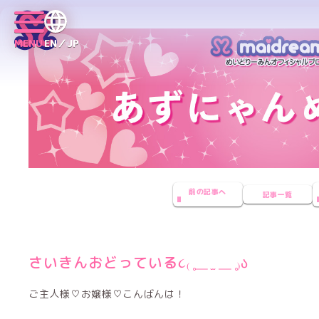
MENU
EN／JP
前の記事へ
記事一覧
さいきんおどっている૮₍ ̥⎽ ̫ ⎽ ̥₎ა
ご主人様♡お嬢様♡こんばんは！