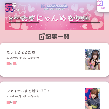
予約
MENU
EN／JP
めいどりーみん
メイド酒場
記事一覧
もうそろそろだね
2025年08月19日 22時51分
13
2
ファイナルまで残り12日！
2025年08月13日 20時23分
14
3