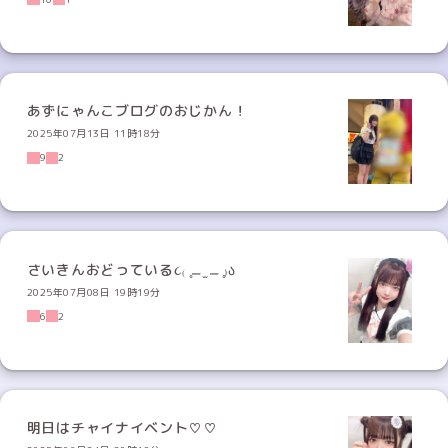
あずにゃんこブログのおじかん！
2025年07月13日 11時18分
9
2
さいきんおどっている૮₍ ̥⎽ ̫ ⎽ ̥₎ა
2025年07月08日 19時19分
6
2
明日はチャイナイベント♡♡