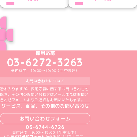
プロフィール
ブログ トップページへ
めいどりーみんTikTok公式アカウント
めいどりーみんX公式アカウント
めいどりーみんInstagram公式アカウント
めいどりーみんFacebook公式アカウン
めいどりーみんYouTube公式アカ
採用応募
03-6272-3263
受付時間：10:00～19:00（年中無休）
お問い合わせについて
恐れ入りますが、採用応募に関するお問い合わせを
除き、その他のお問い合わせはメールまたはお問い
合わせフォームよりご連絡をお願いいたします。
サービス、商品、その他のお問い合わせ
お問い合わせフォーム
03-6744-6726
受付時間：9:00～18:00（年中無休）
＊ご予約は
予約フォーム
からお願いいたします。