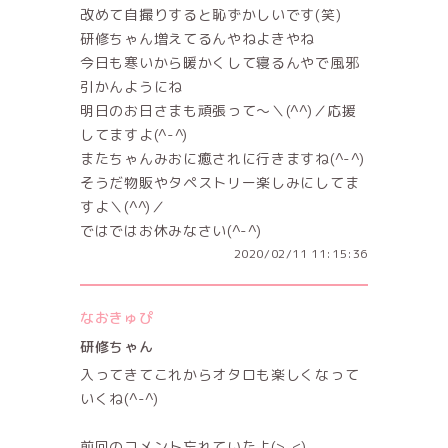
改めて自撮りすると恥ずかしいです(笑)
研修ちゃん増えてるんやねよきやね
今日も寒いから暖かくして寝るんやで風邪
引かんようにね
明日のお日さまも頑張って～＼(^^)／応援
してますよ(^-^)
またちゃんみおに癒されに行きますね(^-^)
そうだ物販やタペストリー楽しみにしてま
すよ＼(^^)／
ではではお休みなさい(^-^)
2020/02/11 11:15:36
なおきゅぴ
研修ちゃん
入ってきてこれからオタロも楽しくなって
いくね(^-^)
前回のコメント忘れていたよ(>_<)