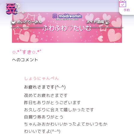
予約
MENU
EN／JP
めいどりーみん
メイド酒場
✩.*˚すき✩.*˚
へのコメント
しょうにゃんぺん
お疲れさまです(^-^)
改めてお疲れさまです
昨日もありがとうございます
お久しぶりに会えて嬉しかったです
自撮り券ありがとう
ちゃんみおかわいいかったよてかいつもか
わいいですよ(^-^)