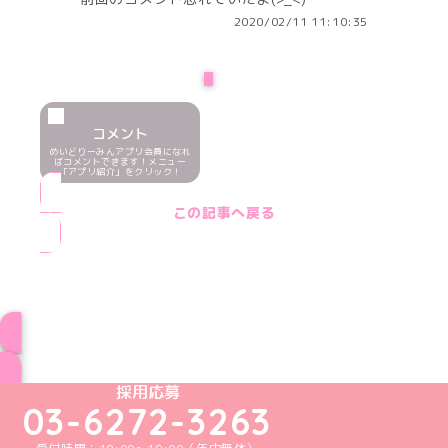
2020/02/11 11:10:35
PREV
コメント
めいどりーみんアプリ会員になれ
ばコメントできます！メニュー
「アプリ紹介」をクリック！
この記事へ戻る
ブログ トップページへ
めいどりーみんTikTok公式アカウント
めいどりーみんX公式アカウント
めいどりーみんInstagram公式アカウント
めいどりーみんFacebook公式アカウン
めいどりーみんYouTube公式アカ
採用応募
03-6272-3263