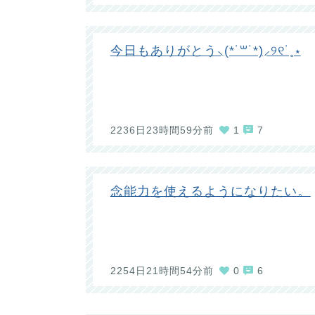
今日もありがとう⸜(*˙꒳˙*)⸝୨୧˙˳⋆
2236日23時間59分前
1
7
念能力を使えるようになりたい。
2254日21時間54分前
0
6