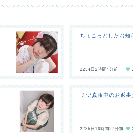
ちょこっとしたお知
2234日2時間4分前
☽･:*真夜中のお返事タ
2235日16時間27分前