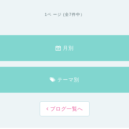
1ペ ージ (全7件中）
月別
テーマ別
ブログ一覧へ