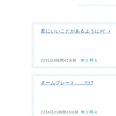
君にいいことがあるように୨୧˙˳⋆
2231日8時間41分前
2
5
ネームプレート......!!!!?
2234日21時間23分前
1
4