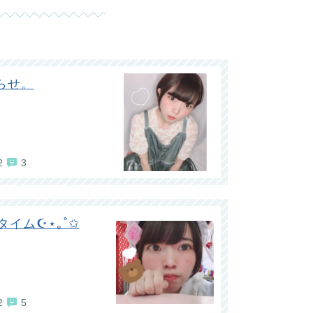
らせ。
2
3
イム☪︎⋆｡˚✩
2
5