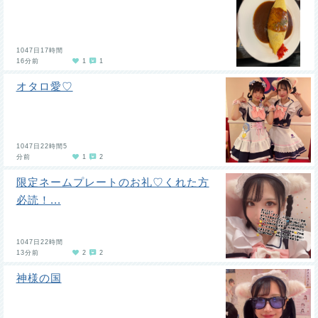
1047日17時間
16分前
1
1
オタロ愛♡
1047日22時間5
分前
1
2
限定ネームプレートのお礼♡くれた方
必読！...
1047日22時間
13分前
2
2
神様の国