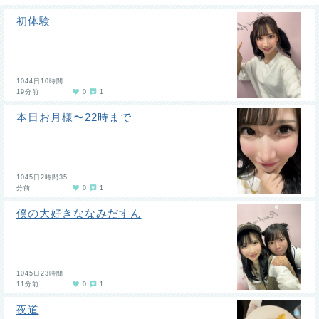
初体験
1044日10時間
19分前
0
1
本日お月様〜22時まで
1045日2時間35
分前
0
1
僕の大好きななみだすん
1045日23時間
11分前
0
1
夜道