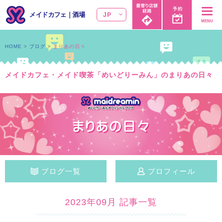
メイドカフェ
｜
酒場
JP
MENU
HOME
ブログ
まりあの日々
メイドカフェ・メイド喫茶「めいどりーみん」のまりあの日々
ブログ一覧
プロフィール
2023年09月 記事一覧