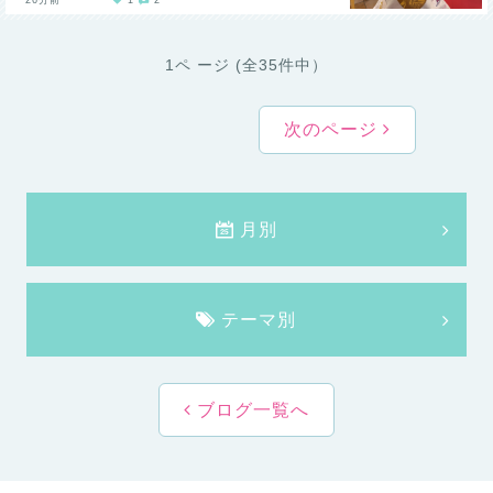
26分前
1
2
1ペ ージ (全35件中）
次のページ
月別
テーマ別
ブログ一覧へ