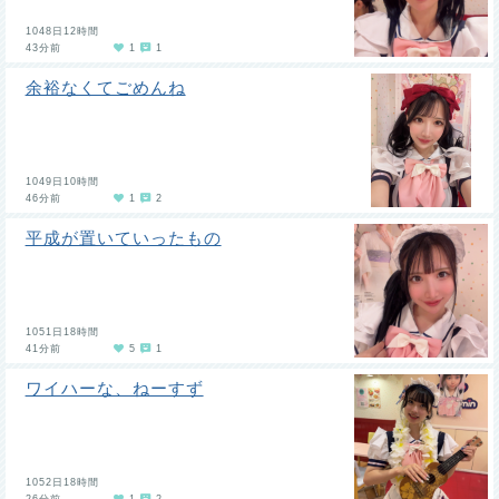
1048日12時間
43分前
1
1
余裕なくてごめんね
1049日10時間
46分前
1
2
平成が置いていったもの
1051日18時間
41分前
5
1
ワイハーな、ねーすず
1052日18時間