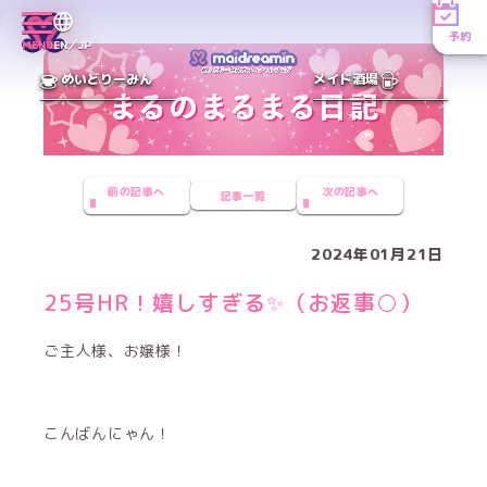
予約
MENU
EN／JP
めいどりーみん
メイド酒場
前の記事へ
次の記事へ
記事一覧
2024年01月21日
25号HR！嬉しすぎる✨️（お返事○）
ご主人様、お嬢様！
こんばんにゃん！