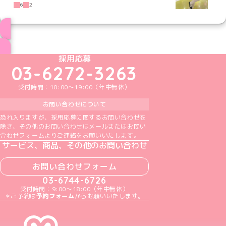
6
2
ブログ トップページへ
めいどりーみんTikTok公式アカウント
めいどりーみんX公式アカウント
めいどりーみんInstagram公式アカウント
めいどりーみんFacebook公式アカウン
めいどりーみんYouTube公式アカ
採用応募
03-6272-3263
受付時間：10:00～19:00（年中無休）
お問い合わせについて
恐れ入りますが、採用応募に関するお問い合わせを
除き、その他のお問い合わせはメールまたはお問い
合わせフォームよりご連絡をお願いいたします。
サービス、商品、その他のお問い合わせ
お問い合わせフォーム
03-6744-6726
受付時間：9:00～18:00（年中無休）
＊ご予約は
予約フォーム
からお願いいたします。