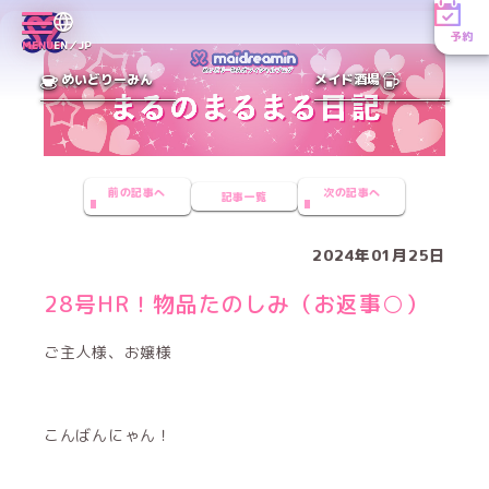
予約
MENU
EN／JP
めいどりーみん
メイド酒場
前の記事へ
次の記事へ
記事一覧
2024年01月25日
28号HR！物品たのしみ（お返事○）
ご主人様、お嬢様
こんばんにゃん！