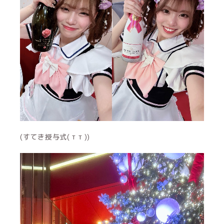
(すてき授与式( т т ))