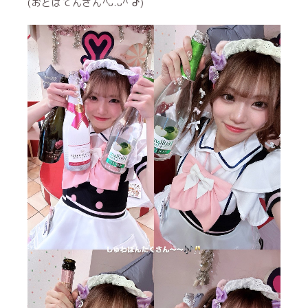
(おとはてんさん^ᴗ.ᴗ^ ︎︎ᕷ)