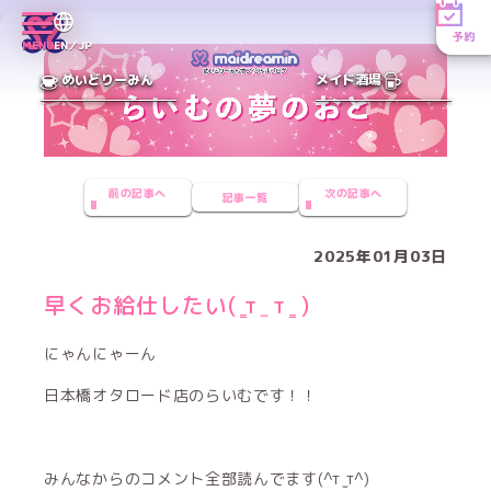
予約
MENU
EN／JP
めいどりーみん
メイド酒場
前の記事へ
次の記事へ
記事一覧
2025年01月03日
早くお給仕したい( ̳т ̫ т ̳ )
にゃんにゃーん
日本橋オタロード店のらいむです！！
みんなからのコメント全部読んでます(^т ̫т^)