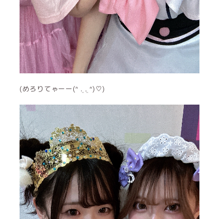
(めろりてゃーー(ᐢ ܸ. .ܸ ᐢ)♡)