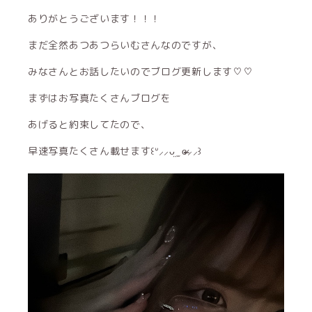
ありがとうございます！！！
まだ全然あつあつらいむさんなのですが、
みなさんとお話したいのでブログ更新します♡♡
まずはお写真たくさんブログを
あげると約束してたので、
早速写真たくさん載せます꒰ᐡ⸝⸝ᴗ̤ ̫ ɞ̴̶̷⸝⸝꒱