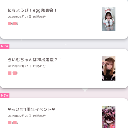
にちようび！egg発表会！
2025年03月07日 16時06分
6
6
らいむちゃんは神出鬼没？！
2025年02月23日 15時41分
5
0
‪‪❤︎らいむ1周年イベント‬❤︎
2025年02月20日 19時06分
5
2