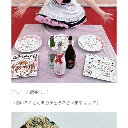
(ドリーム授与( ; ; )‪‪
お祝いたくさんありがとうございますㅠ ̫ㅠ♡)