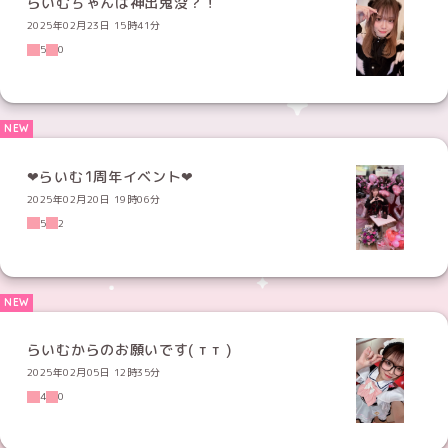
らいむちゃんは神出鬼没？！
2025年02月23日 15時41分
5
0
‪‪❤︎らいむ1周年イベント‬❤︎
2025年02月20日 19時06分
5
2
らいむからのお願いです( т т )
2025年02月05日 12時35分
4
0