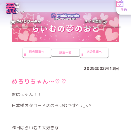
予約
MENU
EN／JP
めいどりーみん
メイド酒場
前の記事へ
次の記事へ
記事一覧
2025年02月13日
めろりちゃん〜♡♡
おはにゃん！！
日本橋オタロード店のらいむです^っ ̫ <^
昨日はらいむの大好きな