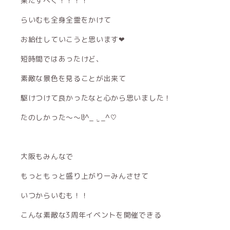
果たすべく！！！！
らいむも全身全霊をかけて
お給仕していこうと思います❤︎
短時間ではあったけど、
素敵な景色を見ることが出来て
駆けつけて良かったなと心から思いました！
たのしかった〜〜ჱ̒^_ .̫ _^♡
大阪もみんなで
もっともっと盛り上がりーみんさせて
いつからいむも！！
こんな素敵な3周年イベントを開催できる