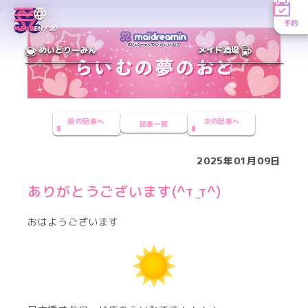
予約
MENU
EN／JP
めいどりーみん
メイド酒場
前の記事へ
次の記事へ
記事一覧
2025年01月09日
ありがとうございます(^т ̫т^)
おはようございます