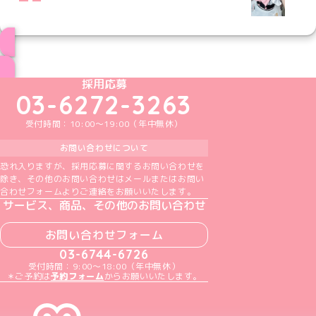
ブログ トップページへ
めいどりーみんTikTok公式アカウント
めいどりーみんX公式アカウント
めいどりーみんInstagram公式アカウント
めいどりーみんFacebook公式アカウン
めいどりーみんYouTube公式アカ
採用応募
03-6272-3263
受付時間：10:00～19:00（年中無休）
お問い合わせについて
恐れ入りますが、採用応募に関するお問い合わせを
除き、その他のお問い合わせはメールまたはお問い
合わせフォームよりご連絡をお願いいたします。
サービス、商品、その他のお問い合わせ
お問い合わせフォーム
03-6744-6726
受付時間：9:00～18:00（年中無休）
＊ご予約は
予約フォーム
からお願いいたします。