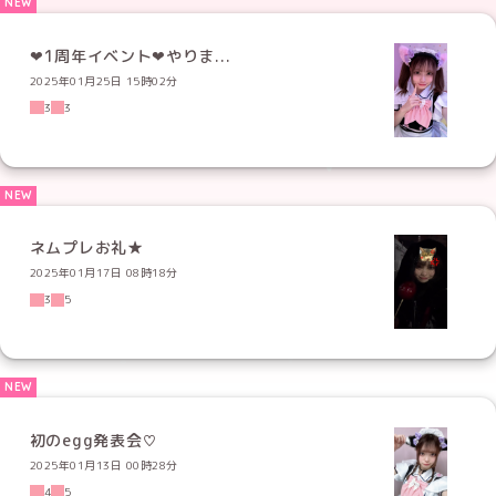
‪‪❤︎‬‪1周年イベント‪❤︎‬やりま...
2025年01月25日 15時02分
3
3
ネムプレお礼★
2025年01月17日 08時18分
3
5
初のegg発表会♡
2025年01月13日 00時28分
4
5