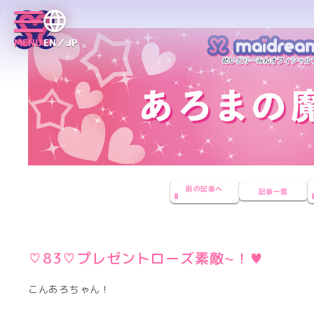
MENU
EN／JP
前の記事へ
記事一覧
♡83♡プレゼントローズ素敵~！♥
こんあろちゃん！