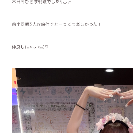
本日おひさま戦隊でした*͈ᴗ͈ˬᴗ͈ෆ
前半同期3人お給仕でとーっても楽しかった！
仲良し(⑉> ᴗ <⑉)♡